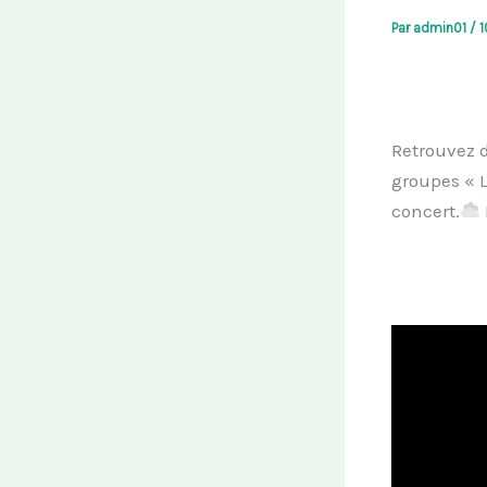
Par
admin01
/
1
Retrouvez 
groupes « L
concert.