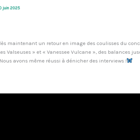
0 juin 2025
dès maintenant un retour en image des coulisses du conc
es Valseuses » et « Vanessee Vulcane », des balances ju
Nous avons même réussi à dénicher des interviews !