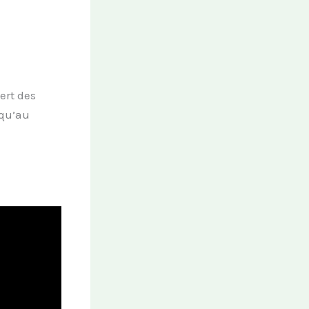
ert des
squ’au