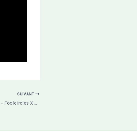
SUIVANT
Au fil de l’OKC #10 – Foolcircles X Kawanh